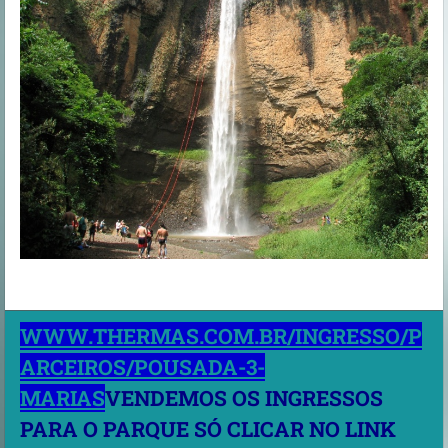
WWW.THERMAS.COM.BR/INGRESSO/P
ARCEIROS/POUSADA-3-
MARIAS
VENDEMOS OS INGRESSOS
PARA O PARQUE SÓ CLICAR NO LINK